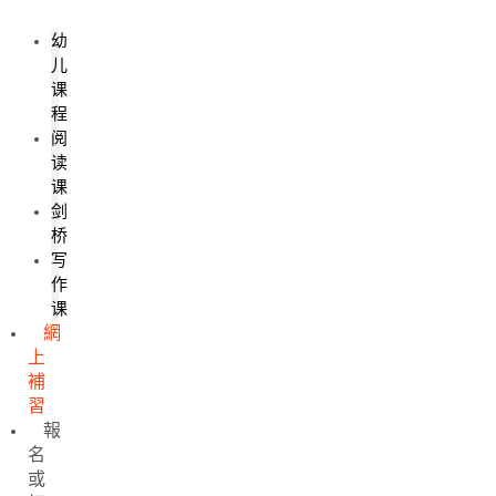
幼
儿
课
程
阅
读
课
剑
桥
写
作
课
網
上
補
習
報
名
或