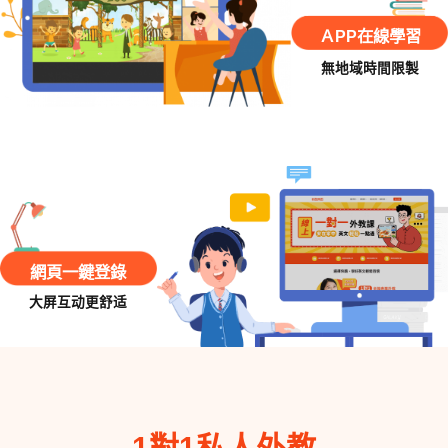
ＡPP在線學習
無地域時間限製
網頁一鍵登錄
大屏互动更舒适
1對1私人外教