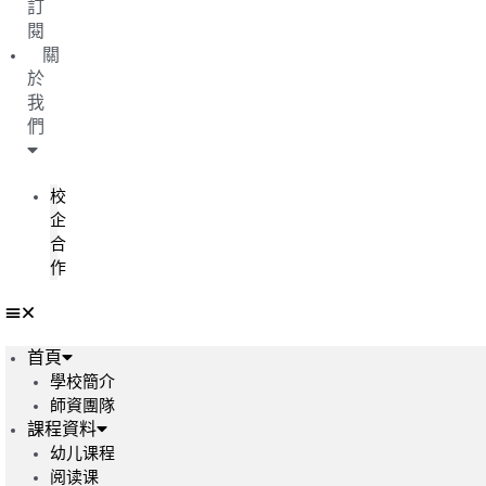
訂
閱
關
於
我
們
校
企
合
作
首頁
學校簡介
師資團隊
課程資料
幼儿课程
阅读课