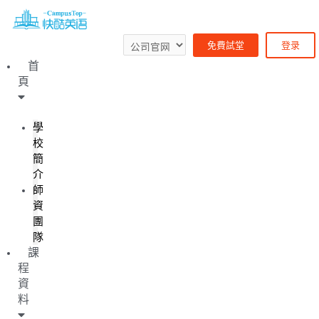
免費試堂
登录
首
頁
學
校
簡
介
師
資
團
隊
課
程
資
料