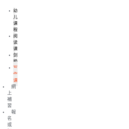
幼
儿
课
程
阅
读
课
剑
桥
写
作
课
網
上
補
習
報
名
或