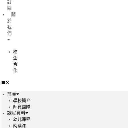
訂
閱
關
於
我
們
校
企
合
作
首頁
學校簡介
師資團隊
課程資料
幼儿课程
阅读课