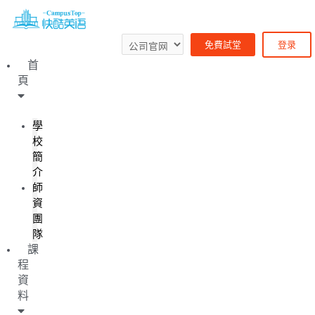
免費試堂
登录
首
頁
學
校
簡
介
師
資
團
隊
課
程
資
料